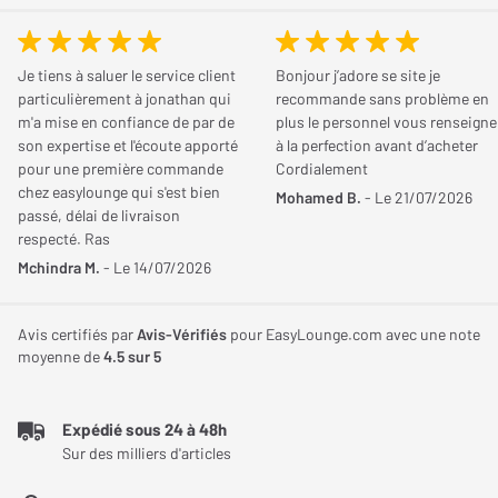
exelente qualité sonore,il vient de remplacer un svs sb 2000.
bruit parasite de la caisse à fort volume
Fréquence de coupure
160 Hz
Je tiens à saluer le service client
Bonjour j’adore se site je
Max
caisson focal 1000F
particulièrement à jonathan qui
recommande sans problème en
m'a mise en confiance de par de
plus le personnel vous renseigne
je trouve ce caisson excellent, il vient de remplacer un svs sb
son expertise et l'écoute apporté
à la perfection avant d’acheter
Connectiques
2000.j'ai simplement posé une dalle de 20kg sur le caisson pour
pour une première commande
Cordialement
chez easylounge qui s'est bien
ne plus entendre de bruit parasite de la caisse du caisson et cela
Mohamed B.
- Le 21/07/2026
Entrées
Sub/LFE x1, Ligne RCA
passé, délai de livraison
à grandement amélioré la qualité sonore. Cdt
(Stéréo) x 1
respecté. Ras
Mchindra M.
- Le 14/07/2026
Avez-vous trouvé cet avis utile ?
Dimensions et poids
OUI (
13
)
NON (
3
)
Avis certifiés par
Avis-Vérifiés
pour EasyLounge.com avec une note
moyenne de
4.5
sur 5
Largeur
450 mm
Hauteur
400 mm
Expédié sous 24 à 48h
Batman
Sur des milliers d'articles
Le
13/03/2020
Profondeur
420 mm
Acheteur certifié