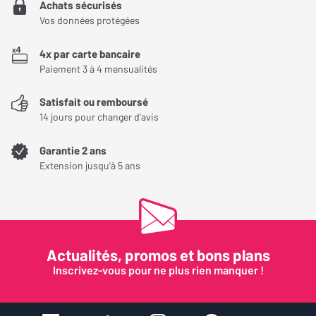
Achats sécurisés
Poids
21,50 Kg
Vos données protégées
NOTE GLOBALE
5
/ 5
Dynamisme
5
/ 5
4x par carte bancaire
Précision
5
/ 5
Paiement 3 à 4 mensualités
Immersion
4
/ 5
Satisfait ou remboursé
Esthétique
4
/ 5
14 jours pour changer d'avis
Qualité/Prix
5
/ 5
Garantie 2 ans
Le recommanderiez-vous à un ami ?
Extension jusqu'à 5 ans
Très beau caisson très haut gamme
Les réglages son derrière
Focal 1000f
Actualités, promos et bons plans
Inscrivez-vous pour ne plus rien manquer !
Très haut gamme de ce caisson de basse focal de la gamme aria
attention à la pièce il faut de l espace de ce libéré ça puissant et
énorme 1000 watts en crête la pièce qui convient au moins 30 m