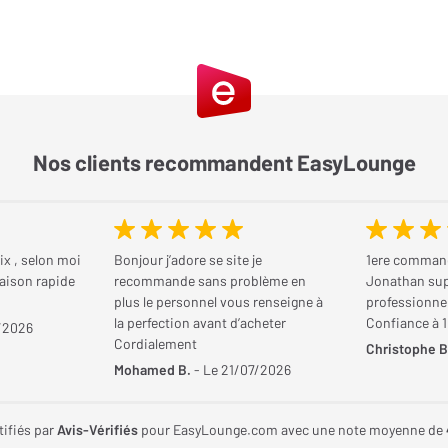
Nos clients recommandent EasyLounge
ix , selon moi
Bonjour j’adore se site je
1ere command
raison rapide
recommande sans problème en
Jonathan sup
plus le personnel vous renseigne à
professionne
la perfection avant d’acheter
Confiance à 1
/2026
Cordialement
Christophe B
Mohamed B.
- Le 21/07/2026
tifiés par
Avis-Vérifiés
pour EasyLounge.com avec une note moyenne de