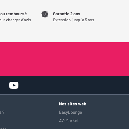
t ou remboursé
Garantie 2 ans
our changer d'avis
Extension jusqu'à 5 ans
Nos sites web
 ?
EasyLounge
AV-Market
ente