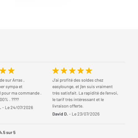
e sur Arras ,
J'ai profité des soldes chez
er sympa et
easylounge, et j'en suis vraiment
l pour ma commande .
très satisfait. La rapidité de l’envoi,
00% . ????
le tarif très intéressant et le
livraison offerte.
.
- Le 24/07/2026
David D.
- Le 23/07/2026
4.5
sur 5