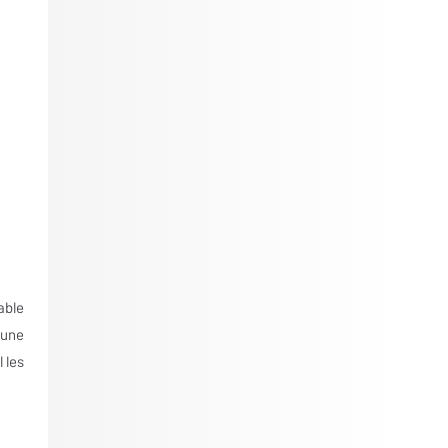
able
 une
 les