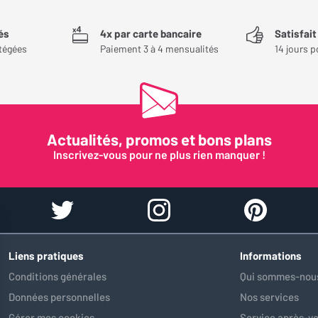
és
4x par carte bancaire
Satisfai
tégées
Paiement 3 à 4 mensualités
14 jours p
Actualités, promos et bons plans
Inscrivez-vous pour ne plus rien manquer !
Liens pratiques
Informations
Conditions générales
Qui sommes-nous
Données personnelles
Nos services
Gérer mes cookies
Service après-v