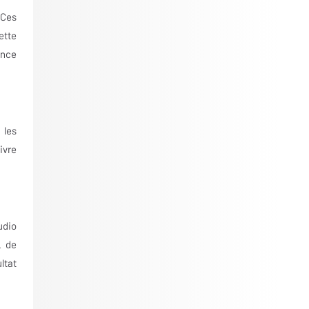
 Ces
ette
ence
 les
ivre
udio
L de
ltat