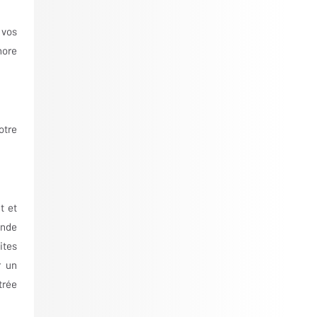
 vos
nore
otre
t et
ande
ites
r un
trée