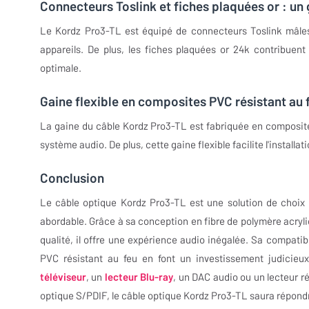
Connecteurs Toslink et fiches plaquées or : un 
Le Kordz Pro3-TL est équipé de connecteurs Toslink mâles 
appareils. De plus, les fiches plaquées or 24k contribuen
optimale.
Gaine flexible en composites PVC résistant au 
La gaine du câble Kordz Pro3-TL est fabriquée en composite
système audio. De plus, cette gaine flexible facilite l'installat
Conclusion
Le câble optique Kordz Pro3-TL est une solution de choix p
abordable. Grâce à sa conception en fibre de polymère acryli
qualité, il offre une expérience audio inégalée. Sa compatib
PVC résistant au feu en font un investissement judicieu
téléviseur
, un
lecteur Blu-ray
, un DAC audio ou un lecteur 
optique S/PDIF, le câble optique Kordz Pro3-TL saura répondre