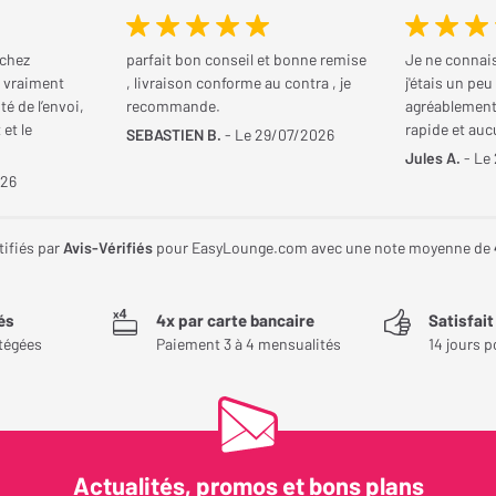
 chez
parfait bon conseil et bonne remise
Je ne connais
s vraiment
, livraison conforme au contra , je
j'étais un pe
té de l’envoi,
recommande.
agréablement 
 et le
rapide et au
SEBASTIEN B.
- Le 29/07/2026
Jules A.
- Le
026
tifiés par
Avis-Vérifiés
pour EasyLounge.com avec une note moyenne de
és
4x par carte bancaire
Satisfai
tégées
Paiement 3 à 4 mensualités
14 jours p
Actualités, promos et bons plans