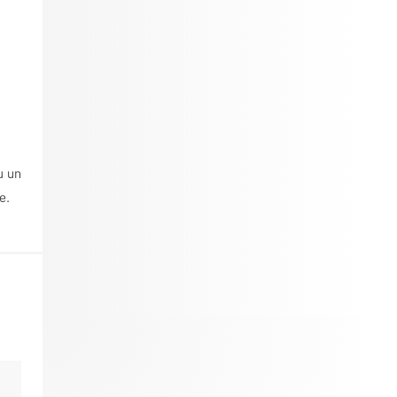
u un
e.