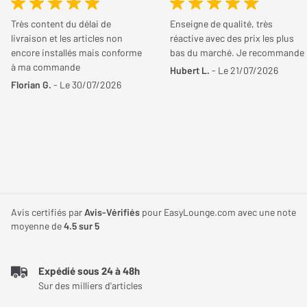
Vous possédez cet article ? Vous l'avez déjà essayé ? Donnez
La fiche Oehlbach XXL Fusion Banane offre un branchement
votre avis et aidez les autres internautes à bien choisir.
Très content du délai de
Enseigne de qualité, très
optimal pour votre installation audio en reliant idéalement les
livraison et les articles non
réactive avec des prix les plus
câbles d'enceintes aux enceinte ou un amplificateur.
encore installés mais conforme
bas du marché. Je recommande
JE DONNE MON AVIS
à ma commande
Hubert L.
- Le 21/07/2026
La connexion à double vissage, les contacts plaqués or 24 carats
Florian G.
- Le 30/07/2026
et la conception en métal massif confères à la fiche banane
Oehlbach XXL Fusion Banane une qualité haut de gamme
Ce modèle accepte les câbles avec un diamètre de 1,5 mm²
jusqu'à 6 mm².
Avis certifiés par
Avis-Vérifiés
pour EasyLounge.com avec une note
moyenne de
4.5
sur 5
Expédié sous 24 à 48h
Sur des milliers d'articles