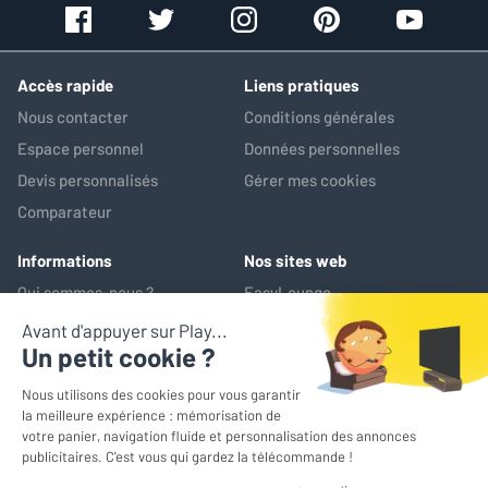
Accès rapide
Liens pratiques
Nous contacter
Conditions générales
Espace personnel
Données personnelles
Devis personnalisés
Gérer mes cookies
Comparateur
Informations
Nos sites web
Qui sommes-nous ?
EasyLounge
Nos services
AV-Market
Service après-vente
*Prix de référence : ce prix correspond au prix le plus bas pratiqué
sur les 30 jours précédant l'opération promotionnelle
© EasyLounge 2026 - Tous droits réservés