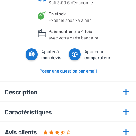
Soit 3,90 € d'économie
En stock
Expédié sous 24 à 48h
Paiement en 3 à 4 fois
avec votre carte bancaire
Ajouter à
Ajouter au
mon devis
comparateur
Poser une question par email
Description
Points forts
Caractéristiques
DSD, MQA, FLAC 32 bits / 384 kHz
Informations générales
Double DAC Cirrus Logic CS43131
Avis clients