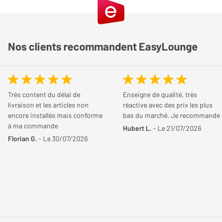
Simplicité
0 / 5
Robustesse
0 / 5
Qualité/Prix
0 / 5
Nos clients recommandent EasyLounge
Partagez votre avis
Vous possédez cet article ? Vous l'avez déjà essayé ? Donnez
votre avis et aidez les autres internautes à bien choisir.
Très content du délai de
Enseigne de qualité, très
livraison et les articles non
réactive avec des prix les plus
encore installés mais conforme
bas du marché. Je recommande
JE DONNE MON AVIS
à ma commande
Hubert L.
- Le 21/07/2026
Florian G.
- Le 30/07/2026