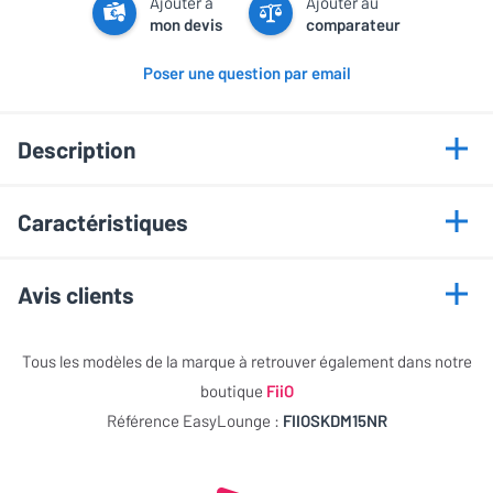
Ajouter à
Ajouter au
mon devis
comparateur
Poser une question par email
Description
Caractéristiques
Descriptif détaillé
Informations générales
SK-DM15 Noir
Avis clients
Marque
FiiO
Cet article n'a pas encore recueilli d'évaluations
Tous les modèles de la marque à retrouver également dans notre
Modèle
SK-DM15 Noir
boutique
FiiO
NOTE GLOBALE
0 / 5
Référence EasyLounge :
FIIOSKDM15NR
Efficacité
0 / 5
Esthétique
0 / 5