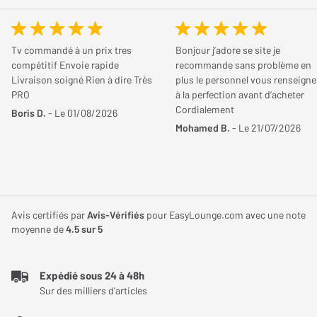
Tv commandé à un prix tres
Bonjour j’adore se site je
compétitif Envoie rapide
recommande sans problème en
Livraison soigné Rien à dire Très
plus le personnel vous renseigne
PRO
à la perfection avant d’acheter
Cordialement
Boris D.
- Le 01/08/2026
Flexibilité et connectivité au service de la
Mohamed B.
- Le 21/07/2026
performance
Le pré-ampli Elipson P1F brille par sa modularité exceptionnelle.
Son design accueille le module de pré-amplification phono
Elipson MPH II
, compatible avec les cellules MM et MC,
Avis certifiés par
Avis-Vérifiés
pour EasyLounge.com avec une note
permettant une lecture optimale de vos vinyles. Vous pouvez
moyenne de
4.5
sur 5
aussi rajouter le module
Elipson MDAC I
qui est un DAC haut de
gamme. De plus, les multiples entrées et sorties, incluant les
Expédié sous 24 à 48h
connecteurs XLR et RCA, facilitent son intégration dans tout
Sur des milliers d'articles
système audio de haute fidélité. La présence d'une sortie
subwoofer et d'une sortie casque de grande qualité enrichit