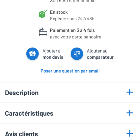
Soit 5,90 € d'économie
En stock
Expédié sous 24 à 48h
Paiement en 3 à 4 fois
avec votre carte bancaire
Ajouter à
Ajouter au
mon devis
comparateur
Poser une question par email
Description
Points forts
Caractéristiques
Conception audiophile
Informations générales
Modulable
Avis clients
Restitution transparente