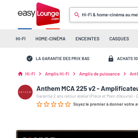
Hi-Fi & home-cinéma au mei
HI-FI
HOME-CINÉMA
ENCEINTES
CASQUES
LA GARANTIE DES PRIX BAS
ACHATS 1
Hi-Fi
Amplis Hi-Fi
Amplis de puissance
Ant
Anthem MCA 225 v2 - Amplificate
Garantie 2 ans retour atelier (Pièce et Main d’œuvre) -
Soyez le premier à donner votre a