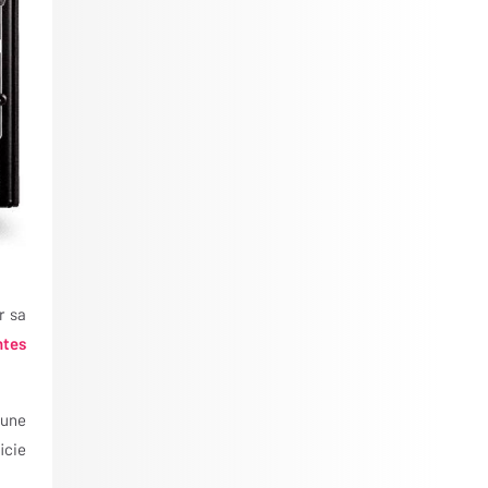
r sa
ntes
'une
icie
.