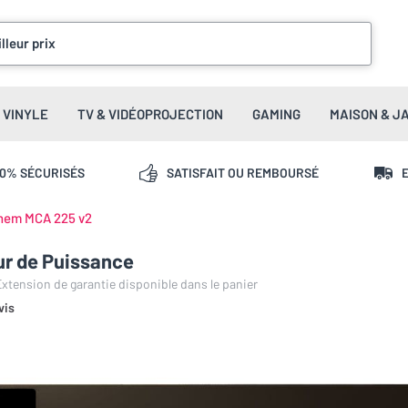
lleur prix
VINYLE
TV & VIDÉOPROJECTION
GAMING
MAISON & J
00% SÉCURISÉS
SATISFAIT OU REMBOURSÉ
E
hem MCA 225 v2
ur de Puissance
 Extension de garantie disponible dans le panier
vis