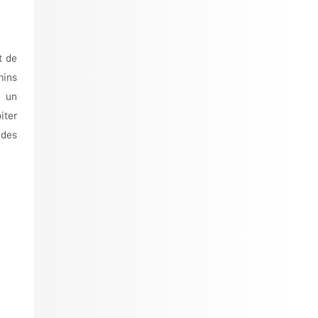
t de
mins
e un
iter
 des