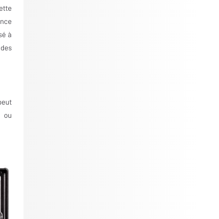
ette
ance
sé à
ndes
peut
t ou