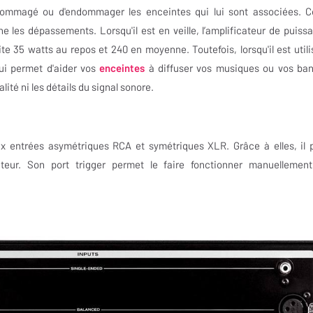
ndommagé ou d'endommager les enceintes qui lui sont associées. C
he les dépassements. Lorsqu'il est en veille, l’amplificateur de puiss
35 watts au repos et 240 en moyenne. Toutefois, lorsqu'il est utili
lui permet d'aider vos
enceintes
à diffuser vos musiques ou vos ba
ité ni les détails du signal sonore.
entrées asymétriques RCA et symétriques XLR. Grâce à elles, il 
teur. Son port trigger permet le faire fonctionner manuellemen