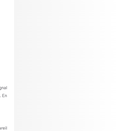
gnal
. En
reil