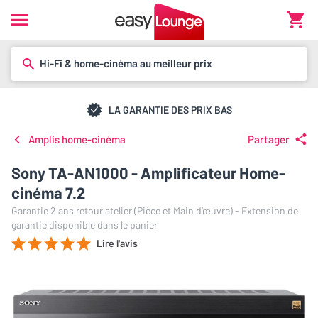
Hi-Fi & home-cinéma au meilleur prix
LA GARANTIE DES PRIX BAS
Amplis home-cinéma
Partager
Sony TA-AN1000 - Amplificateur Home-
cinéma 7.2
Garantie 2 ans retour atelier (Pièce et Main d’œuvre) - Extension de
garantie disponible dans le panier
Lire l'avis