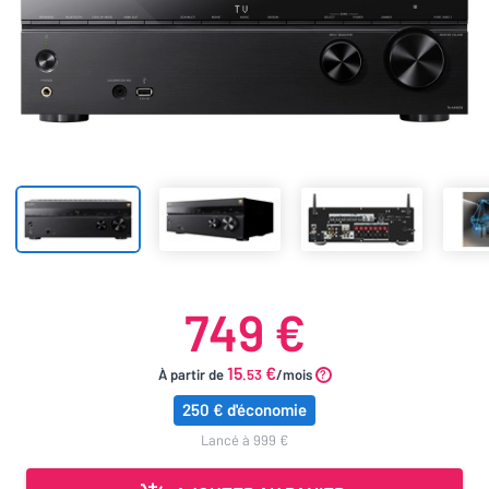
749 €
15
€
À partir de
.53
/mois
250 € d'économie
lancé à 999 €