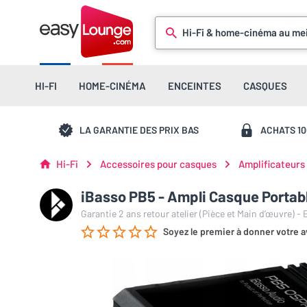
Hi-Fi & home-cinéma au mei
HI-FI
HOME-CINÉMA
ENCEINTES
CASQUES
LA GARANTIE DES PRIX BAS
ACHATS 1
Hi-Fi
Accessoires pour casques
Amplificateurs
iBasso PB5 - Ampli Casque Portab
Garantie 2 ans retour atelier (Pièce et Main d’œuvre) -
Soyez le premier à donner votre a