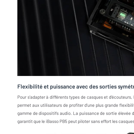
Flexibilité et puissance avec des sorties symé
Pour s'adapter à différents types de casques et d'écouteurs, 
permet aux utilisateurs de profiter d'une plus grande flexibi
gamme de dispositifs audio. La puissance de sortie élevée de
garantit que le iBasso PB5 peut piloter sans effort les casques