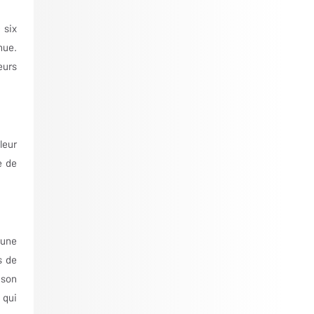
 six
nue.
eurs
leur
e de
 une
s de
ison
 qui