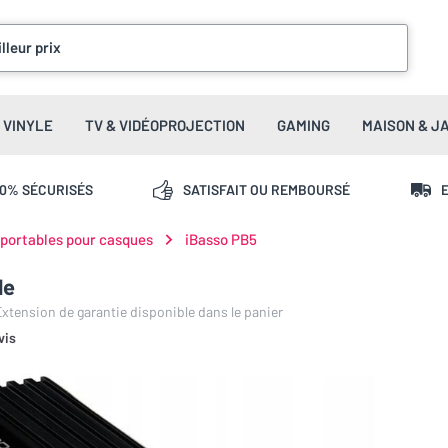
lleur prix
VINYLE
TV & VIDÉOPROJECTION
GAMING
MAISON & J
00% SÉCURISÉS
SATISFAIT OU REMBOURSÉ
E
 portables pour casques
iBasso PB5
le
 Extension de garantie disponible dans le panier
vis