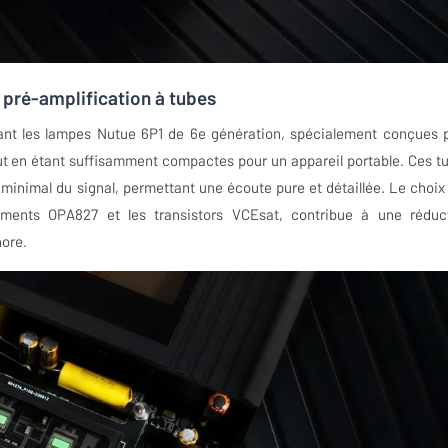
a pré-amplification à tubes
sant les lampes Nutue 6P1 de 6e génération, spécialement conçues 
out en étant suffisamment compactes pour un appareil portable. Ces t
minimal du signal, permettant une écoute pure et détaillée. Le choix
uments OPA827 et les transistors VCEsat, contribue à une réduc
nore.