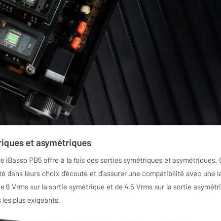
triques et asymétriques
le iBasso PB5 offre à la fois des sorties symétriques et asymétriques. 
lité dans leurs choix d'écoute et d'assurer une compatibilité avec une l
 9 Vrms sur la sortie symétrique et de 4,5 Vrms sur la sortie asymétr
 les plus exigeants.