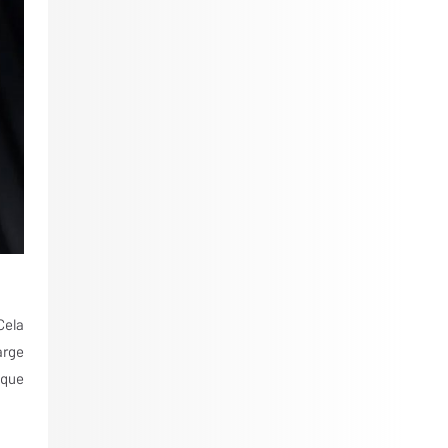
Cela
arge
ique