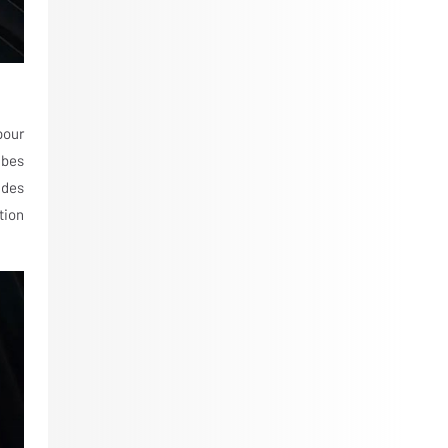
pour
ubes
 des
tion