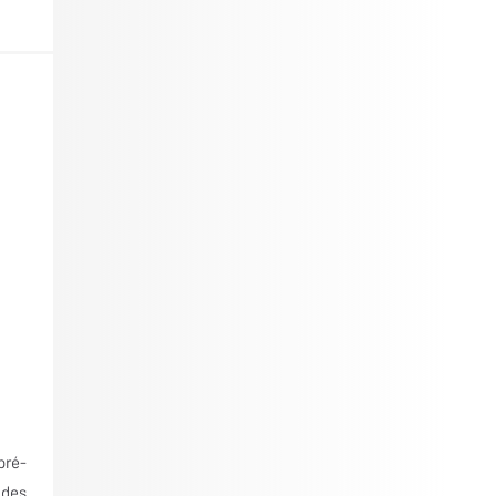
pré-
 des