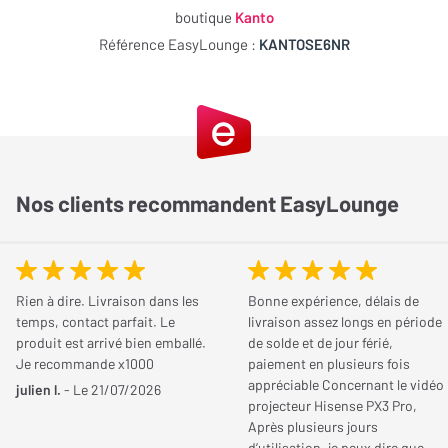
Plateau silicone épais anti-vibrations
Modèle
SE6
boutique
Kanto
NOTE GLOBALE
0 / 5
Surface antidérapante sécurisée
Référence EasyLounge :
KANTOSE6NR
Efficacité
Design minimaliste élégant
0 / 5
Couleur
Noir
Esthétique
0 / 5
Simplicité
0 / 5
Consommation
Kanto SE6 des supports robustes et
Fiabilité
0 / 5
élégants pour une écoute optimale
Type d'accessoire
Support pied
Qualité/Prix
0 / 5
Nos clients recommandent EasyLounge
Ces supports de table représentent la solution la plus robuste de
Partagez votre avis
la gamme pour optimiser l’écoute sur un bureau. Grâce à leur forte
Vous possédez cet article ? Vous l'avez déjà essayé ? Donnez
capacité de charge, leur inclinaison douce et leur conception
votre avis et aidez les autres internautes à bien choisir.
soignée, ils permettent d’améliorer la restitution sonore tout en
Rien à dire. Livraison dans les
Bonne expérience, délais de
temps, contact parfait. Le
livraison assez longs en période
assurant une parfaite stabilité des enceintes.
produit est arrivé bien emballé.
de solde et de jour férié,
JE DONNE MON AVIS
Je recommande x1000
paiement en plusieurs fois
Une inclinaison douce pour une écoute naturelle
appréciable Concernant le vidéo
julien l.
- Le 21/07/2026
projecteur Hisense PX3 Pro,
Avec un angle de 6°, ces supports orientent les enceintes vers les
Après plusieurs jours
oreilles de manière subtile. Cette inclinaison améliore la
d’utilisation, je peux dire que