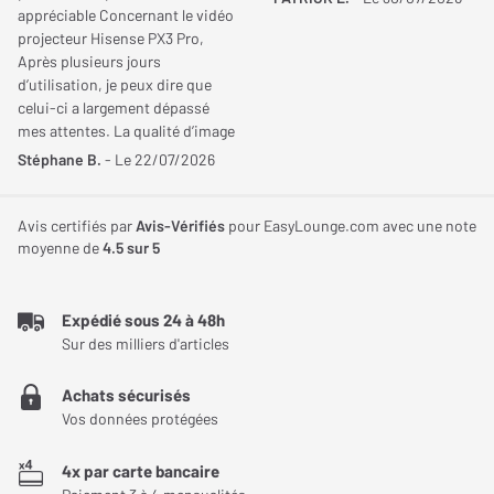
déposant sur la base. Une fois la batterie rechargée, l'enceinte
appréciable Concernant le vidéo
Devialet Mania 95 dB
peut rester constamment placée sur la
projecteur Hisense PX3 Pro,
Après plusieurs jours
base pour profiter de la musique aussi longtemps que vous le
d’utilisation, je peux dire que
souhaitez.
celui-ci a largement dépassé
mes attentes. La qualité d’image
Lorsque vous désirez transporter l'enceinte, il suffit de la soulever
est tout simplement
Stéphane B.
- Le 22/07/2026
par sa poignée pour qu'elle se détache automatiquement du
exceptionnelle, aussi bien de
support de charge.
jour que dans une pièce plongée
dans le noir. Les réglages d’usine
Avis certifiés par
Avis-Vérifiés
pour EasyLounge.com avec une note
privilégient une température des
moyenne de
4.5
sur 5
couleurs assez chaude, ce qui ne
correspondait pas totalement à
mes goûts. En passant
Expédié sous 24 à 48h
simplement la température des
Sur des milliers d'articles
blancs de « Très chaud » à «
Chaud » dans les modes
Achats sécurisés
Filmmaker et Cinéma, j’ai obtenu
Vos données protégées
un rendu parfaitement équilibré.
C’est un réglage très simple qui,
4x par carte bancaire
à mon sens, sublime encore