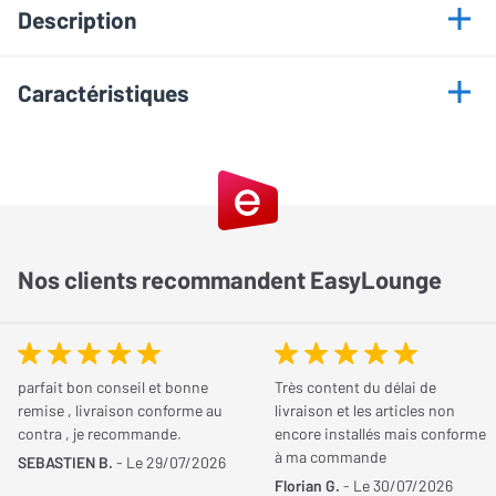
Description
Points forts
Caractéristiques
Robustesse acier
Informations générales
Orientation 60°
Inclinaison 20°
Marque
Cavus
Installation facile
Modèle
Support mural Noir pour
Nos clients recommandent EasyLounge
Bluesound Pulse Mini 2i
Optimisez votre expérience sonore avec le
support mural Cavus pour Bluesound Pulse
Couleur
Noir
Mini 2i, robuste et orientable
parfait bon conseil et bonne
Très content du délai de
remise , livraison conforme au
livraison et les articles non
Consommation
Le support mural Cavus pour
Bluesound Pulse Mini 2i
est un outil
contra , je recommande.
encore installés mais conforme
robuste et polyvalent, conçu spécifiquement pour fixer votre
à ma commande
SEBASTIEN B.
- Le 29/07/2026
Type d'accessoire
Support mural
enceinte connectée Bluesound Pulse Mini 2i à la cloison. Avec sa
Florian G.
- Le 30/07/2026