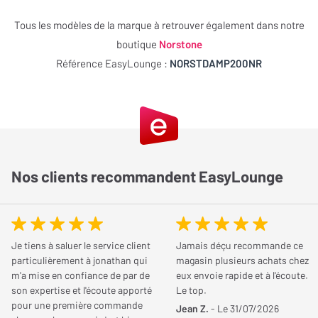
esthétique raffinée.
Tous les modèles de la marque à retrouver également dans notre
Une conception robuste et efficace pour une
boutique
Norstone
suppression optimale des vibrations
Référence EasyLounge :
NORSTDAMP200NR
Les amortisseurs NorStone Acousteel Damp 200 sont fabriqués
avec une structure en laiton plaqué nickel, offrant non seulement
une durabilité supérieure mais aussi une esthétique élégante. Le
laiton est complété par un caoutchouc siliconé qui joue un rôle
crucial dans l’absorption des vibrations et la réduction des
Nos clients recommandent EasyLounge
distorsions sonores. Cette combinaison de matériaux permet de
bloquer efficacement les vibrations et résonances indésirables,
améliorant ainsi la clarté sonore et la précision de votre
équipement audio.
Je tiens à saluer le service client
Jamais déçu recommande ce
particulièrement à jonathan qui
magasin plusieurs achats chez
Adaptabilité et compatibilité pour divers
m'a mise en confiance de par de
eux envoie rapide et à l'écoute.
son expertise et l'écoute apporté
Le top.
équipements audio
pour une première commande
Jean Z.
- Le 31/07/2026