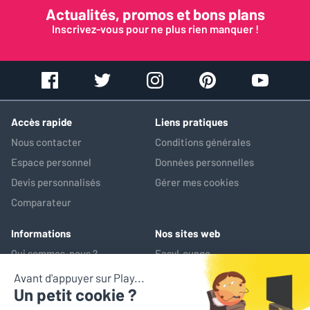
quelques mots sur la boîte. Je ne sais toujours pas à quoi sert
Actualités, promos et bons plans
l'embout
Inscrivez-vous pour ne plus rien manquer !
Avez-vous trouvé cet avis utile ?
OUI (
1
)
NON (
0
)
Accès rapide
Liens pratiques
Nous contacter
Conditions générales
Espace personnel
Données personnelles
Semar
Le
13/08/2025
Devis personnalisés
Gérer mes cookies
Acheteur certifié
Comparateur
NOTE GLOBALE
5
/ 5
Informations
Nos sites web
Efficacité
5
/ 5
Qui sommes-nous ?
EasyLounge
Praticité
5
/ 5
Nos services
AV-Market
Simplicité
5
/ 5
Service après-vente
Fiabilité
5
/ 5