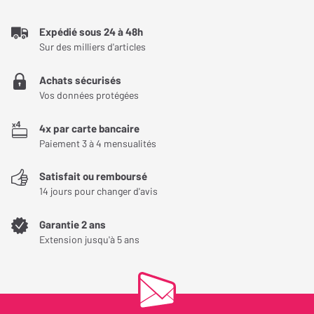
NOTE GLOBALE
5
/ 5
Expédié sous 24 à 48h
Efficacité
5
/ 5
Sur des milliers d'articles
Praticité
5
/ 5
Achats sécurisés
Simplicité
5
/ 5
Vos données protégées
Fiabilité
5
/ 5
4x par carte bancaire
Qualité/Prix
4
/ 5
Paiement 3 à 4 mensualités
Le recommanderiez-vous à un ami ?
Satisfait ou remboursé
Ça marche aussi pour enlever l'électricité statique des
14 jours pour changer d'avis
contacts (prise jack des casques et smartphones, les prises
ne "crachent" plus.
Garantie 2 ans
Extension jusqu'à 5 ans
Un peu cher
Efficace
Bon appareil. Semble solide. Il n'y a aucune notice. Juste