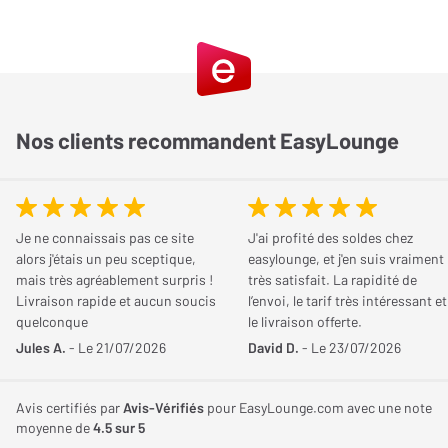
Consommation
Praticité
5 / 5
propre, sans crépitement.
Simplicité
5 / 5
Type d'accessoire vinyle
Déchargeur statique
Fiabilité
5 / 5
Qualité/Prix
4,5 / 5
Nos clients recommandent EasyLounge
Partagez votre avis
Vous possédez cet article ? Vous l'avez déjà essayé ? Donnez
votre avis et aidez les autres internautes à bien choisir.
Je ne connaissais pas ce site
J'ai profité des soldes chez
alors j'étais un peu sceptique,
easylounge, et j'en suis vraiment
mais très agréablement surpris !
très satisfait. La rapidité de
JE DONNE MON AVIS
Livraison rapide et aucun soucis
l’envoi, le tarif très intéressant et
quelconque
le livraison offerte.
Jules A.
- Le 21/07/2026
David D.
- Le 23/07/2026
Kaks
Avis certifiés par
Avis-Vérifiés
pour EasyLounge.com avec une note
Le
06/02/2024
moyenne de
4.5
sur 5
Acheteur certifié