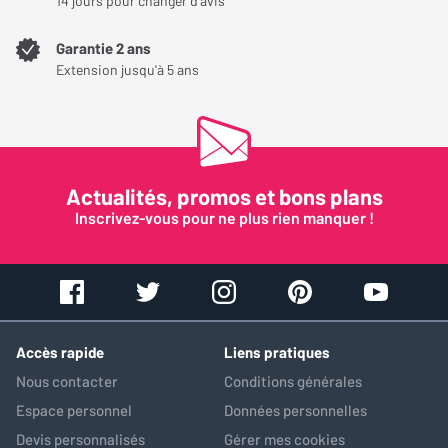
14 jours pour changer d'avis
Aucun
Garantie 2 ans
Extension jusqu'à 5 ans
Top
Top 👌 rien a part que je suis satisfait.
Prix plus bas que sur d'autres sites.
Livraison rapide avec suivi
Actualités, promos et bons plans
Avez-vous trouvé cet avis utile ?
Inscrivez-vous pour ne plus rien manquer !
OUI (
0
)
NON (
0
)
Accès rapide
Liens pratiques
Nous contacter
Conditions générales
Espace personnel
Données personnelles
Devis personnalisés
Gérer mes cookies