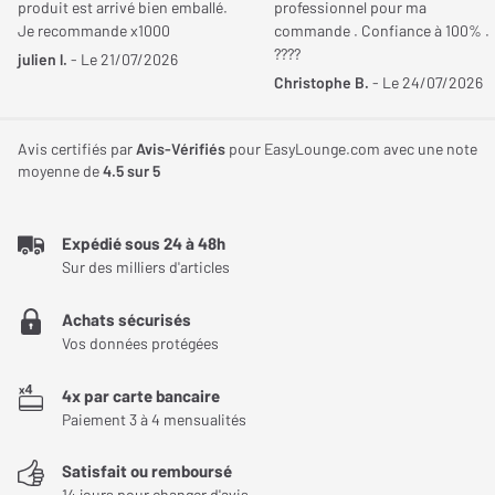
produit est arrivé bien emballé.
professionnel pour ma
aimantée. Disponible en plusieurs coloris, il vous permet
JE DONNE MON AVIS
Je recommande x1000
commande . Confiance à 100% .
d’adapter l’apparence de votre TV à votre décoration intérieure.
????
julien l.
- Le 21/07/2026
Christophe B.
- Le 24/07/2026
Un design raffiné pour les très grands formats
Le cadre Samsung The Frame 85" apporte une touche d’élégance
Avis certifiés par
Avis-Vérifiés
pour EasyLounge.com avec une note
moyenne de
4.5
sur 5
à votre grand téléviseur. En finition blanche, noyer, teck ou métal
doré, il permet d’harmoniser l’aspect de votre écran avec votre
intérieur. Les finitions blanches, noyer et teck disposent de
Expédié sous 24 à 48h
bords droits, tandis que la version dorée est dotée de bords
Sur des milliers d'articles
biseautés pour un rendu plus classique.
Achats sécurisés
Une installation rapide et sans outil
Vos données protégées
Ce cadre se compose de quatre baguettes à fixation aimantée. Il
4x par carte bancaire
suffit de les positionner autour de l’écran pour les assembler
Paiement 3 à 4 mensualités
instantanément, sans recourir à des outils ou vis. Ce système
Satisfait ou remboursé
vous permet de changer facilement de coloris selon vos envies,
14 jours pour changer d'avis