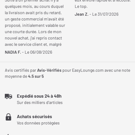
quelques mois, au cours duquel
Le top.
2020 et Samsung The Frame 55' QLED 2023 (80 cm) est
Type d'accessoire
Cadre décoratif
la livraison avait pris du retard,
Jean Z.
- Le 31/07/2026
disponible en une variété de coloris pour offrir aux détenteurs de
un geste commercial m'avait été
ces téléviseurs Samsung l'opportunité de les personnaliser selon
proposé, initialement valable sur
leurs préférences et de les harmoniser aisément avec
une courte durée. Lors de mon
nouvel achat, j'ai repris contact
l'aménagement intérieur.
avec le service client et, malgré
le changement d'interlocuteur et
NADIA F.
- Le 06/08/2026
Constitué de 4 baguettes d'ornement munies d'un système
le délai dépassé, ma demande a
d'attache magnétique, le cadre pour TV Samsung The Frame 55"
été prise en compte et ce geste
s'installe avec facilité et rapidité.
commercial a pu être maintenu.
Avis certifiés par
Avis-Vérifiés
pour EasyLounge.com avec une note
Une équipe aimable,
moyenne de
4.5
sur 5
professionnelle et à l'écoute,
avec un véritable sens du
service. Je recommande
Expédié sous 24 à 48h
vivement.
Sur des milliers d'articles
Achats sécurisés
Vos données protégées